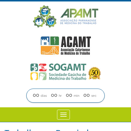
00
00
00
00
dias
hr
min
sec
Toggle
navigation