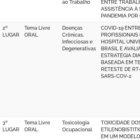
ao Trabalho
ENTRE TRABAL
ASSISTÊNCIA À
PANDEMIA POR 
2º
Tema Livre
Doenças
COVID-19 ENTR
LUGAR
ORAL
Crônicas,
PROFISSIONAIS
Infecciosas e
HOSPITAL UNIV
Degenerativas
BRASIL E AVAL
ESTRATÉGIA DI
BASEADA EM TE
RETESTE DE RT
SARS-COV-2
3º
Tema Livre
Toxicologia
TOXICIDADE DO
LUGAR
ORAL
Ocupacional
ETILENOBISTI
EM UM MODEL