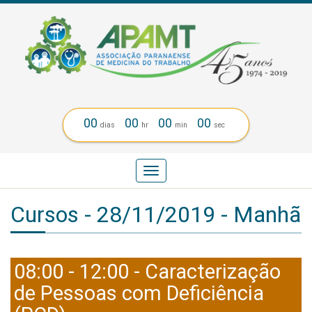
00
00
00
00
dias
hr
min
sec
Toggle
navigation
Cursos - 28/11/2019 - Manhã
08:00 - 12:00 - Caracterização
de Pessoas com Deficiência